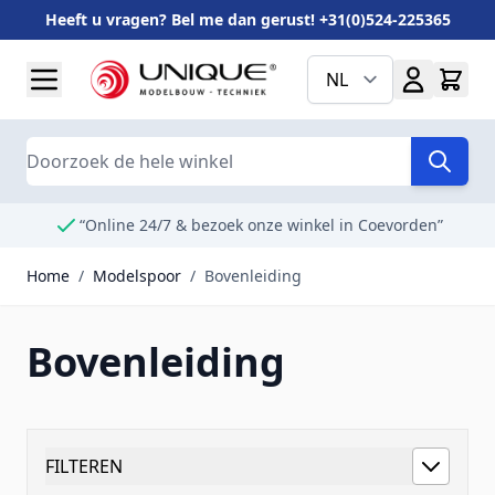
Heeft u vragen? Bel me dan gerust! +31(0)524-225365
Ga naar de inhoud
NL
Search
“Online 24/7 & bezoek onze winkel in Coevorden”
Home
/
Modelspoor
/
Bovenleiding
Bovenleiding
FILTEREN