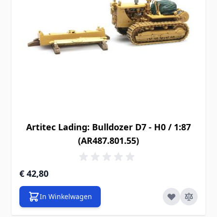
Artitec Lading: Bulldozer D7 - H0 / 1:87
(AR487.801.55)
€ 42,80
In Winkelwagen