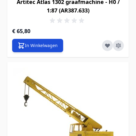
Artitec Atlas 1302 graafmachine - H0 /
1:87 (AR387.633)
€ 65,80
In Winkelwagen