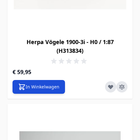
Herpa Vögele 1900-3i - H0 / 1:87
(H313834)
€ 59,95
In Winkelwagen