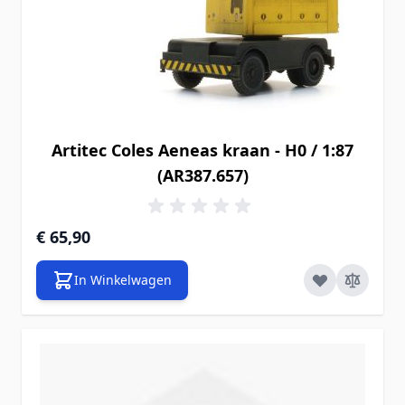
Artitec Coles Aeneas kraan - H0 / 1:87
(AR387.657)
€ 65,90
In Winkelwagen