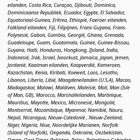
eilanden, Costa Rica, Curaçao, Djibouti, Dominica,
Dominicaanse Republiek, Ecuador, Egypte, El Salvador,
Equatoriaal-Guinea, Eritrea, Ethiopië, Faeröer eilanden,
Falkland eilanden, Fiji, Filipijnen, Frans-Guyana, Frans-
Polynesië, Gabon, Gambia, Georgië, Ghana, Grenada,
Guadeloupe, Guam, Guatamala, Guinee, Guinee-Bissau,
Guyana, Haïti, Honduras, Hongkong, IJsland, India,
Indonesië, Irak, Israel, Ivoorkust, Jamaica, Japan, Jemen,
Jordanië, Kaaiman eilanden, Kaapverdië, Kameroen,
Kazachstan, Kenia, Kiribati, Koeweit, Laos, Lesotho,
Libanon, Liberia, Libië, Maagdeneilanden (U.S.A), Macao,
Madagaskar, Malawi, Maldiven, Maleisië, Mali, Man (Isle
of Man, GB), Marocco, Marshalleilanden, Martinique,
Mauritius, Mayotte, Mexico, Micronesië, Mongolië,
Montserrat, Mozambique, Myanmar, Namibië, Nauru,
Nepal, Nicaragua, Nieuw-Caledonië , Nieuw-Zeeland,
Niger, Nigeria, Niue, Noordelijke Marianen, Norfolk
(Island of Norfolk), Oeganda, Oekraïne, Oezbekistan,