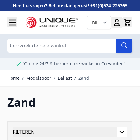
Heeft u vragen? Bel me dan gerust! +31(0)524-225365
Ga naar de inhoud
NL
Search
“Online 24/7 & bezoek onze winkel in Coevorden”
Home
/
Modelspoor
/
Ballast
/
Zand
Zand
FILTEREN