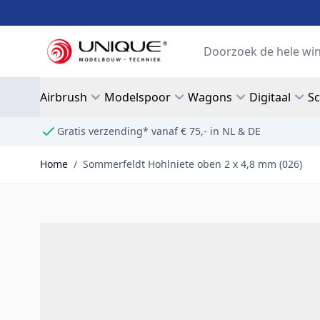
Ga naar de inhoud
Search
Airbrush
Modelspoor
Wagons
Digitaal
S
Gratis verzending* vanaf € 75,- in NL & DE
Home
/
Sommerfeldt Hohlniete oben 2 x 4,8 mm (026)