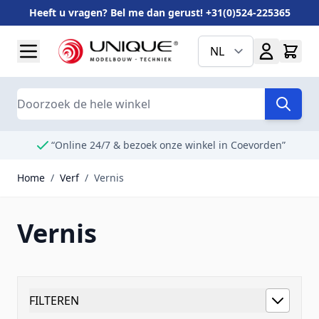
Heeft u vragen? Bel me dan gerust! +31(0)524-225365
Ga naar de inhoud
NL
Search
“Online 24/7 & bezoek onze winkel in Coevorden”
Home
/
Verf
/
Vernis
Vernis
FILTEREN