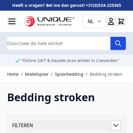
Heeft u vragen? Bel me dan gerust! +31(0)524-225365
Ga naar de inhoud
NL
Search
“Online 24/7 & bezoek onze winkel in Coevorden”
Home
/
Modelspoor
/
Spoorbedding
/
Bedding stroken
Bedding stroken
FILTEREN