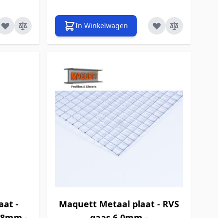
In Winkelwagen
aat -
Maquett Metaal plaat - RVS
0,8mm -
gaas 6,0mm -