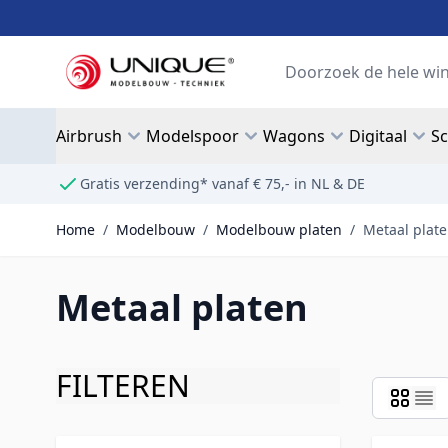
Ga naar de inhoud
Search
Airbrush
Modelspoor
Wagons
Digitaal
S
Gratis verzending* vanaf € 75,- in NL & DE
Home
/
Modelbouw
/
Modelbouw platen
/
Metaal plat
Metaal platen
FILTEREN
Doorgaan naar productlijst