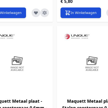
€ 5,80
 Winkelwagen
In Winkelwagen
uett Metaal plaat -
Maquett Metaal pl
n roostergaas 0,6mm -
Stalen roostergaas 