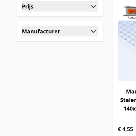
Prijs
filter
Manufacturer
filter
Maq
Stale
140x
€ 4,55