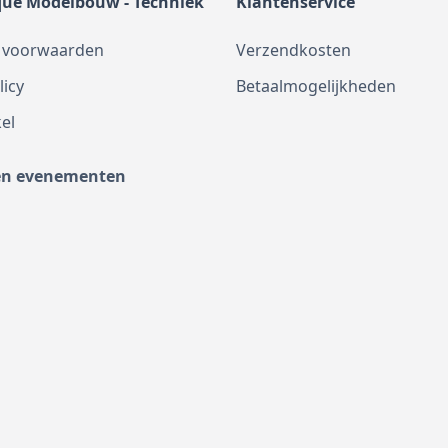
que Modelbouw - Techniek
Klantenservice
 voorwaarden
Verzendkosten
licy
Betaalmogelijkheden
el
en evenementen