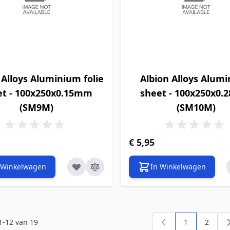
 Alloys Aluminium folie
Albion Alloys Alum
et - 100x250x0.15mm
sheet - 100x250x0
(SM9M)
(SM10M)
€ 5,95
 Winkelwagen
In Winkelwagen
1
-
12
van
19
1
2
U lees momen
Pagina