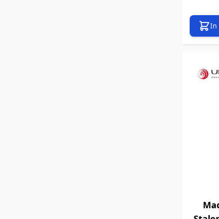
In
Maq
Stale