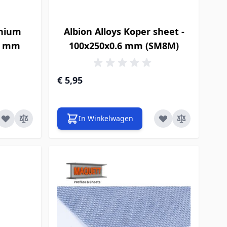
inium
Albion Alloys Koper sheet -
.5 mm
100x250x0.6 mm (SM8M)
€ 5,95
In Winkelwagen