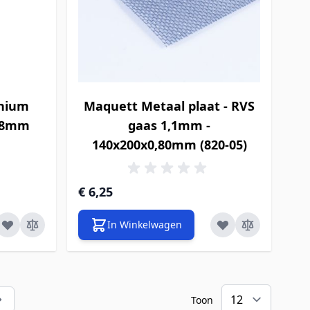
inium
Maquett Metaal plaat - RVS
.28mm
gaas 1,1mm -
140x200x0,80mm (820-05)
€ 6,25
In Winkelwagen
Toon
teel pagina