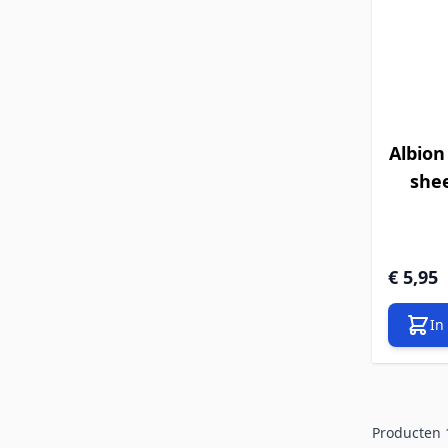
Albion
she
€ 5,95
In
Producten