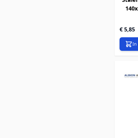
140x
€ 5,85
In