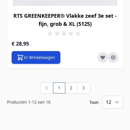
RTS GREENKEEPER® Vlakke zeef 3e set -
fijn, grob & XL (5125)
€ 28,95
In Winkelwagen
1
2
U lees momenteel pagina
Pagina
Producten
1
-
12
van
16
Toon