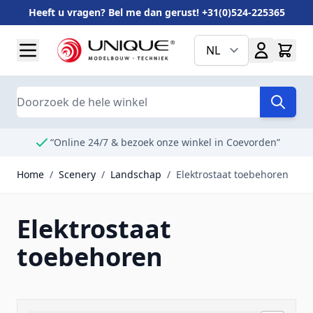
Heeft u vragen? Bel me dan gerust! +31(0)524-225365
Ga naar de inhoud
NL
Search
“Online 24/7 & bezoek onze winkel in Coevorden”
Home
/
Scenery
/
Landschap
/
Elektrostaat toebehoren
Elektrostaat
toebehoren