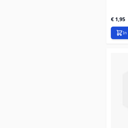
€ 1,95
In