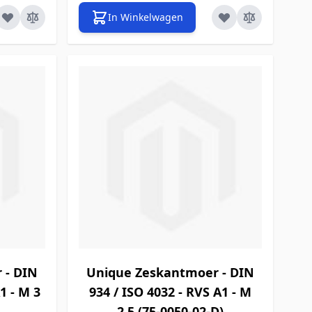
In Winkelwagen
 - DIN
Unique Zeskantmoer - DIN
1 - M 3
934 / ISO 4032 - RVS A1 - M
2,5 (75-0050-02-D)