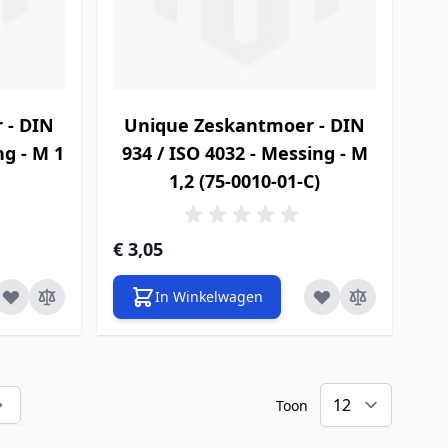
 - DIN
Unique Zeskantmoer - DIN
ng - M 1
934 / ISO 4032 - Messing - M
1,2 (75-0010-01-C)
€ 3,05
In Winkelwagen
Toon
teel pagina