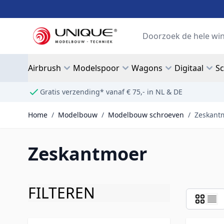
Ga naar de inhoud
Search
Airbrush
Modelspoor
Wagons
Digitaal
S
Gratis verzending* vanaf € 75,- in NL & DE
Home
/
Modelbouw
/
Modelbouw schroeven
/
Zeskant
Zeskantmoer
FILTEREN
Doorgaan naar productlijst