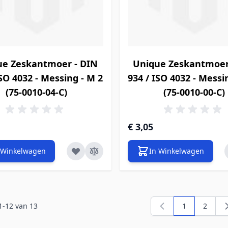
ue Zeskantmoer - DIN
Unique Zeskantmoer
ISO 4032 - Messing - M 2
934 / ISO 4032 - Messi
(75-0010-04-C)
(75-0010-00-C)
€ 3,05
 Winkelwagen
In Winkelwagen
1
-
12
van
13
1
2
U lees momen
Pagina