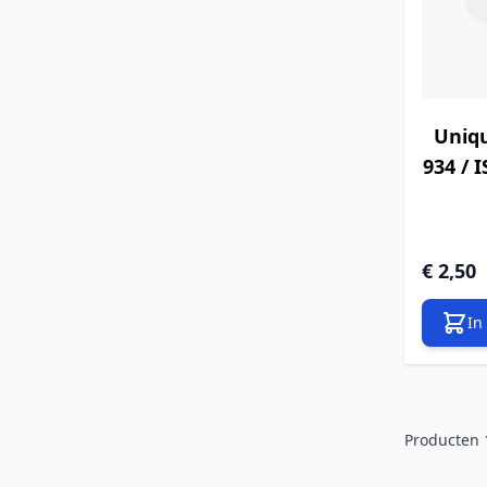
Uniq
934 / 
€ 2,50
In
Producten