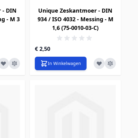
 - DIN
Unique Zeskantmoer - DIN
ng - M 3
934 / ISO 4032 - Messing - M
1,6 (75-0010-03-C)
€ 2,50
In Winkelwagen