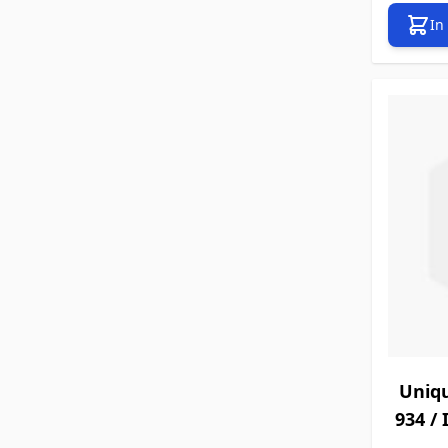
In
Uniq
934 / 