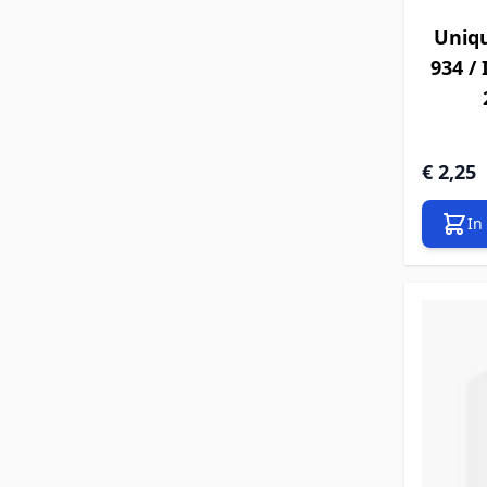
Uniq
934 /
€ 2,25
In