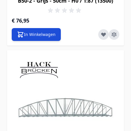
B50-2 - Grijs - 50cm - H0 / 1:87 (13500)
€ 76,95
In Winkelwagen