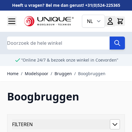
Heeft u vragen? Bel me dan gerust! +31(0)524-225365
Ga naar de inhoud
NL
Search
“Online 24/7 & bezoek onze winkel in Coevorden”
Home
/
Modelspoor
/
Bruggen
/
Boogbruggen
Boogbruggen
FILTEREN