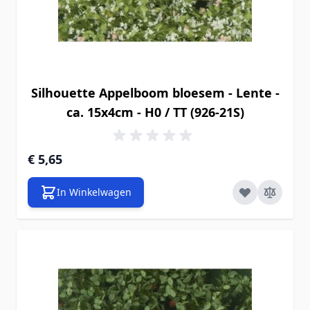
Silhouette Appelboom bloesem - Lente -
ca. 15x4cm - H0 / TT (926-21S)
€ 5,65
In Winkelwagen