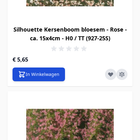
Silhouette Kersenboom bloesem - Rose -
ca. 15x4cm - H0 / TT (927-25S)
€ 5,65
In Winkelwagen