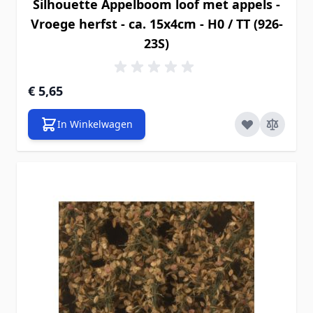
Silhouette Appelboom loof met appels -
Vroege herfst - ca. 15x4cm - H0 / TT (926-
23S)
€ 5,65
In Winkelwagen