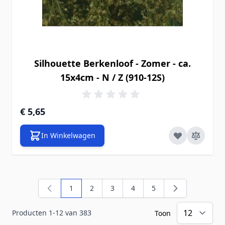
Silhouette Berkenloof - Zomer - ca.
15x4cm - N / Z (910-12S)
€ 5,65
In Winkelwagen
1
2
3
4
5
U lees momenteel pagina
Pagina
Pagina
Pagina
Pagina
Producten
1
-
12
van
383
Toon