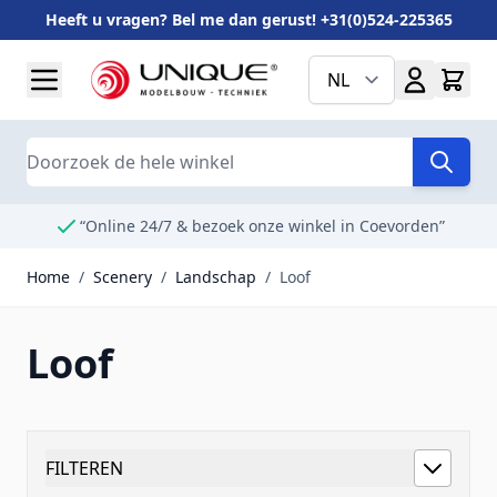
Heeft u vragen? Bel me dan gerust! +31(0)524-225365
Ga naar de inhoud
NL
Search
“Online 24/7 & bezoek onze winkel in Coevorden”
Home
/
Scenery
/
Landschap
/
Loof
Loof
FILTEREN