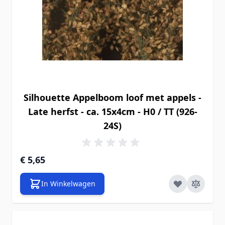
Silhouette Appelboom loof met appels -
Late herfst - ca. 15x4cm - H0 / TT (926-
24S)
€ 5,65
In Winkelwagen