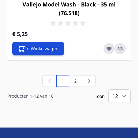
Vallejo Model Wash - Black - 35 ml
(76.518)
€ 5,25
In Winkelwagen
1
2
U lees momenteel pagina
Pagina
Producten
1
-
12
van
18
Toon