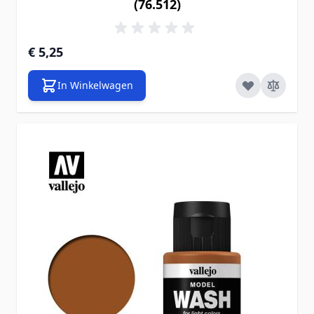
(76.512)
€ 5,25
In Winkelwagen