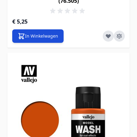
(76.505)
€ 5,25
In Winkelwagen