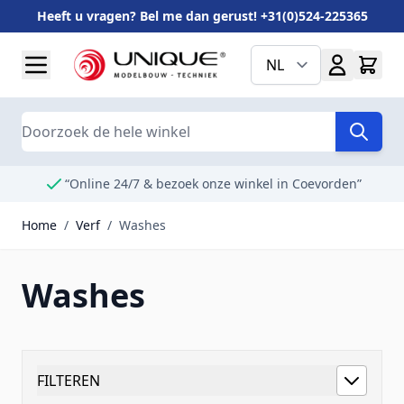
Heeft u vragen? Bel me dan gerust! +31(0)524-225365
Ga naar de inhoud
NL
Search
“Online 24/7 & bezoek onze winkel in Coevorden”
Home
/
Verf
/
Washes
Washes
FILTEREN