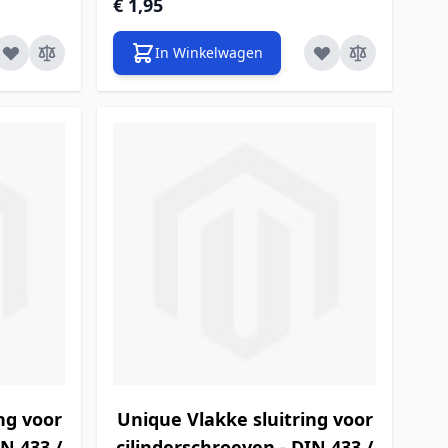
€ 1,95
In Winkelwagen
ng voor
Unique Vlakke sluitring voor
IN 433 /
cilinderschroeven - DIN 433 /