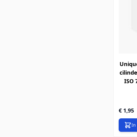
Unique
cilind
ISO 7
€ 1,95
In