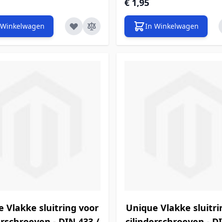
€ 1,95
 Winkelwagen
In Winkelwagen
 Vlakke sluitring voor
Unique Vlakke sluitri
erschroeven - DIN 433 /
cilinderschroeven - D