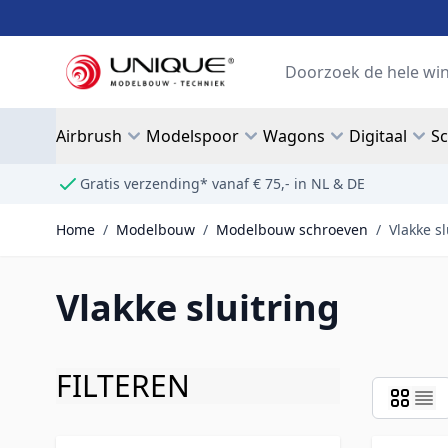
Ga naar de inhoud
Search
Airbrush
Modelspoor
Wagons
Digitaal
S
Gratis verzending* vanaf € 75,- in NL & DE
Home
/
Modelbouw
/
Modelbouw schroeven
/
Vlakke sl
Vlakke sluitring
FILTEREN
Doorgaan naar productlijst