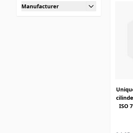
Manufacturer
filter
Unique
cilind
ISO 7