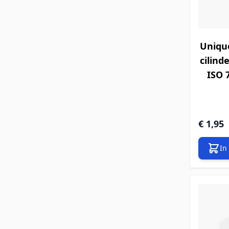
Unique
cilind
ISO 
€ 1,95
In