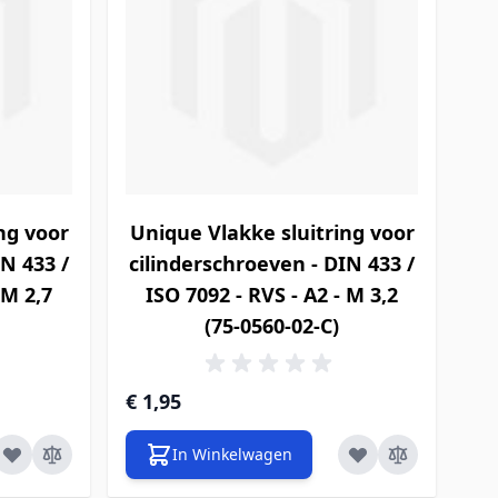
ng voor
Unique Vlakke sluitring voor
IN 433 /
cilinderschroeven - DIN 433 /
 M 2,7
ISO 7092 - RVS - A2 - M 3,2
(75-0560-02-C)
€ 1,95
In Winkelwagen