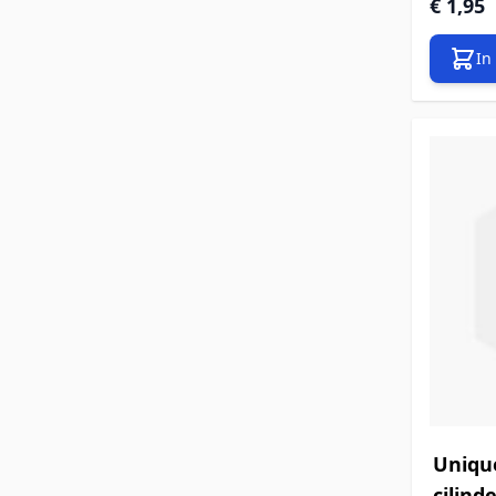
€ 1,95
In
Unique
cilind