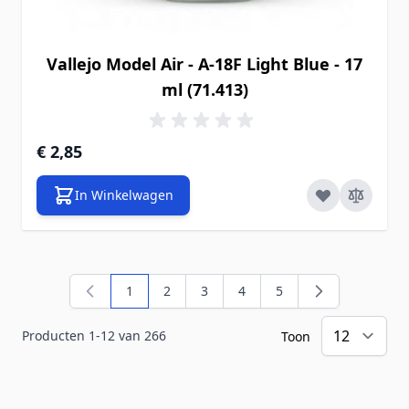
Vallejo Model Air - A-18F Light Blue - 17
ml (71.413)
€ 2,85
In Winkelwagen
1
2
3
4
5
U lees momenteel pagina
Pagina
Pagina
Pagina
Pagina
Producten
1
-
12
van
266
Toon