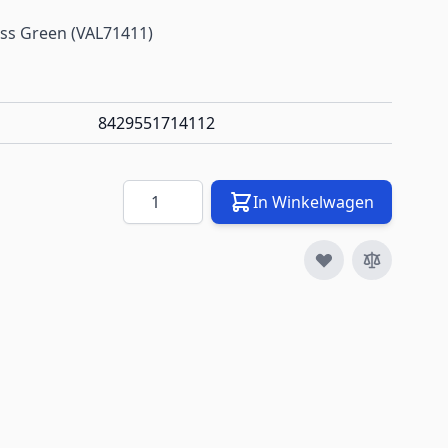
ass Green (VAL71411)
8429551714112
Aantal
In Winkelwagen