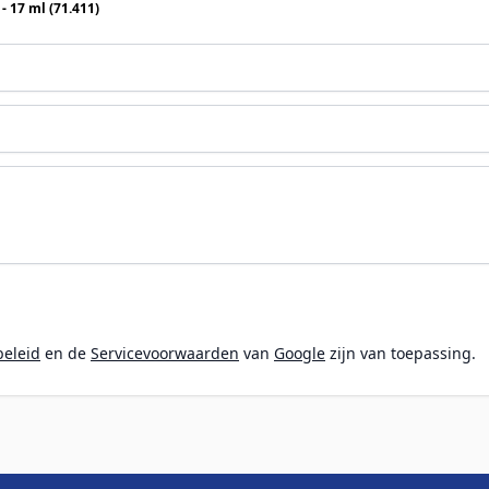
Vallejo Model Air - A-19F Grass Green - 17 ml (71.411)
beleid
en de
Servicevoorwaarden
van
Google
zijn van toepassing.