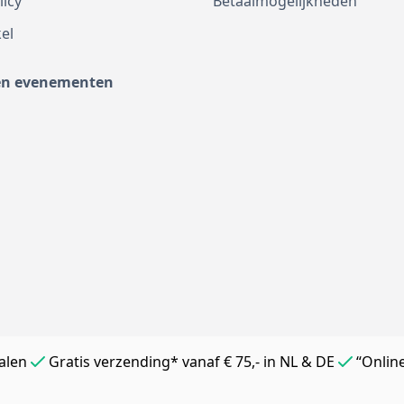
licy
Betaalmogelijkheden
el
en evenementen
alen
Gratis verzending* vanaf € 75,- in NL & DE
“Onlin