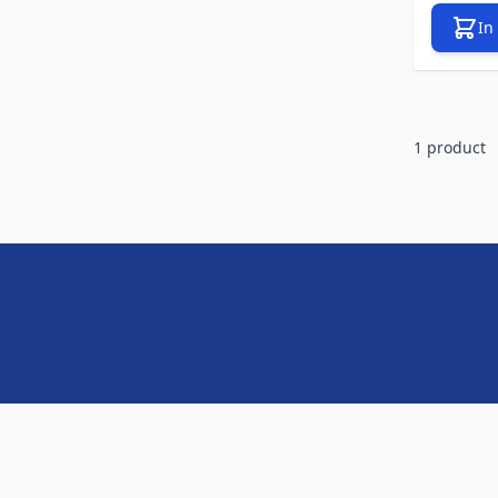
In
1
product