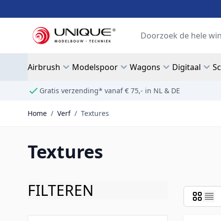
Ga naar de inhoud
Search
Airbrush
Modelspoor
Wagons
Digitaal
S
Gratis verzending* vanaf € 75,- in NL & DE
Home
/
Verf
/
Textures
Textures
FILTEREN