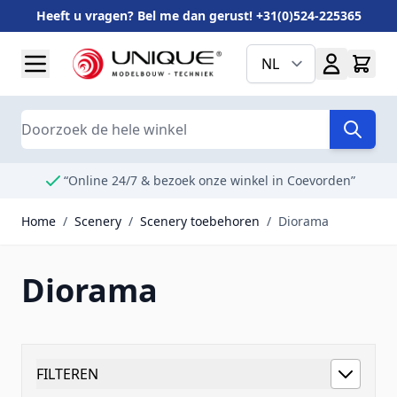
Heeft u vragen? Bel me dan gerust! +31(0)524-225365
Ga naar de inhoud
NL
Search
“Online 24/7 & bezoek onze winkel in Coevorden”
Home
/
Scenery
/
Scenery toebehoren
/
Diorama
Diorama
FILTEREN