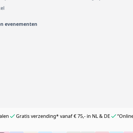
el
en evenementen
alen
Gratis verzending* vanaf € 75,- in NL & DE
“Onlin