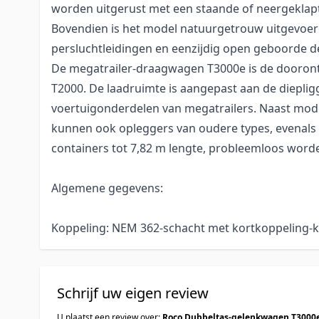
worden uitgerust met een staande of neergeklap
Bovendien is het model natuurgetrouw uitgevoer
persluchtleidingen en eenzijdig open geboorde de
De megatrailer-draagwagen T3000e is de dooront
T2000. De laadruimte is aangepast aan de diepli
voertuigonderdelen van megatrailers. Naast mod
kunnen ook opleggers van oudere types, evenals
containers tot 7,82 m lengte, probleemloos word
Algemene gegevens:
Koppeling: NEM 362-schacht met kortkoppeling-
Schrijf uw eigen review
U plaatst een review over: