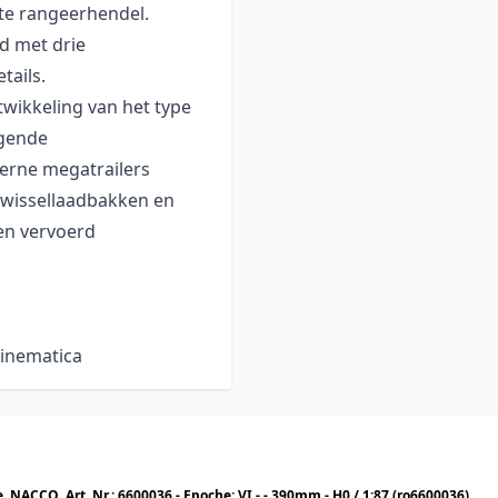
te rangeerhendel.
d met drie
tails.
wikkeling van het type
ggende
erne megatrailers
 wissellaadbakken en
en vervoerd
kinematica
Roco Dubbeltas-gelenkwagen T3000e, NACCO, Art. Nr.: 6600036 - Epoche: VI - - 390mm - H0 / 1:87 (ro6600036)