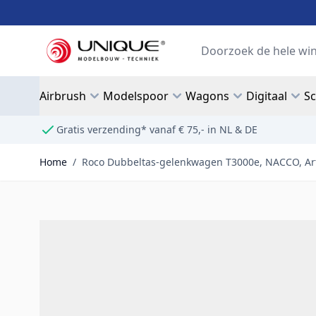
Ga naar de inhoud
Search
Airbrush
Modelspoor
Wagons
Digitaal
S
Gratis verzending* vanaf € 75,- in NL & DE
Home
/
Roco Dubbeltas-gelenkwagen T3000e, NACCO, Art. 