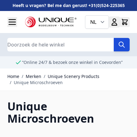
Heeft u vragen? Bel me dan gerust! +31(0)524-225365
Ga naar de inhoud
NL
Search
“Online 24/7 & bezoek onze winkel in Coevorden”
Home
/
Merken
/
Unique Scenery Products
/
Unique Microschroeven
Unique
Microschroeven