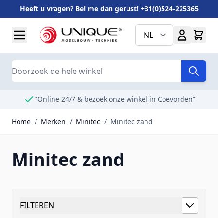
Heeft u vragen? Bel me dan gerust! +31(0)524-225365
Ga naar de inhoud
NL
Search
“Online 24/7 & bezoek onze winkel in Coevorden”
Home
/
Merken
/
Minitec
/
Minitec zand
Minitec zand
FILTEREN