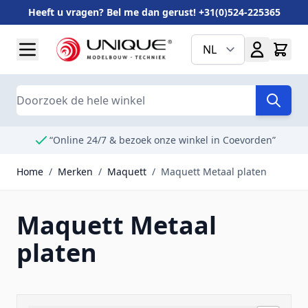
Heeft u vragen? Bel me dan gerust! +31(0)524-225365
Ga naar de inhoud
NL
Search
“Online 24/7 & bezoek onze winkel in Coevorden”
Home
/
Merken
/
Maquett
/
Maquett Metaal platen
Maquett Metaal
platen