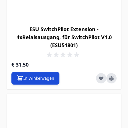
ESU SwitchPilot Extension -
4xRelaisausgang, für SwitchPilot V1.0
(ESU51801)
€ 31,50
In Winkelwagen