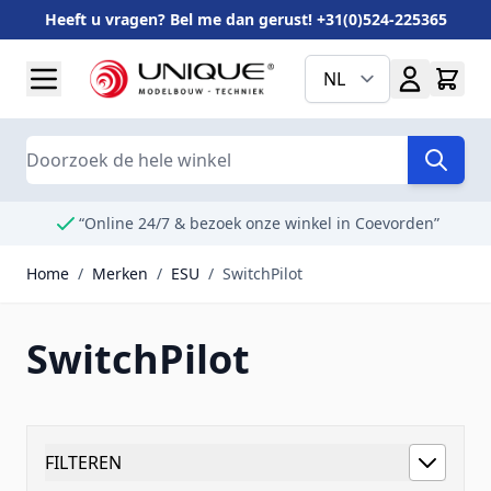
Heeft u vragen? Bel me dan gerust! +31(0)524-225365
Ga naar de inhoud
NL
Search
“Online 24/7 & bezoek onze winkel in Coevorden”
Home
/
Merken
/
ESU
/
SwitchPilot
SwitchPilot
FILTEREN