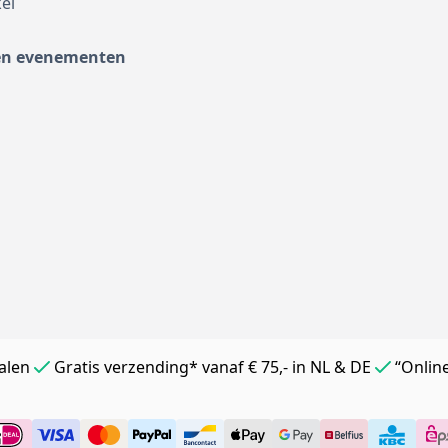
el
en evenementen
alen
Gratis verzending* vanaf € 75,- in NL & DE
“Onlin