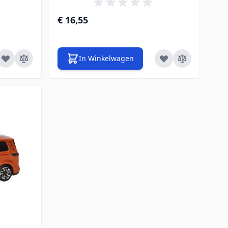
€ 16,55
In Winkelwagen