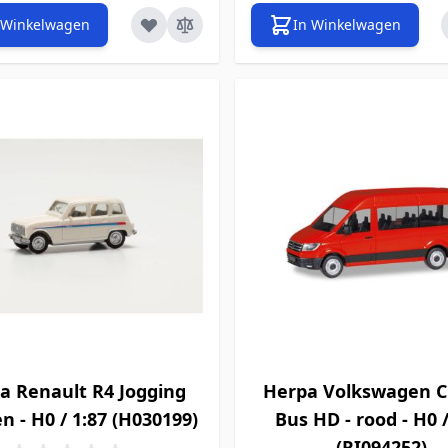
 Winkelwagen
In Winkelwagen
a Renault R4 Jogging
Herpa Volkswagen C
n - H0 / 1:87 (H030199)
Bus HD - rood - H0 /
(RI094252)