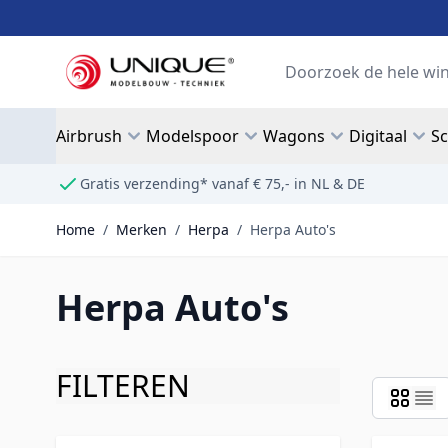
Ga naar de inhoud
Search
Airbrush
Modelspoor
Wagons
Digitaal
S
Gratis verzending* vanaf € 75,- in NL & DE
Home
/
Merken
/
Herpa
/
Herpa Auto's
Herpa Auto's
FILTEREN
Doorgaan naar productlijst