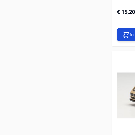
€ 15,20
In