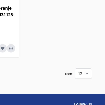
oranje
H431125-
Toon
Follow us