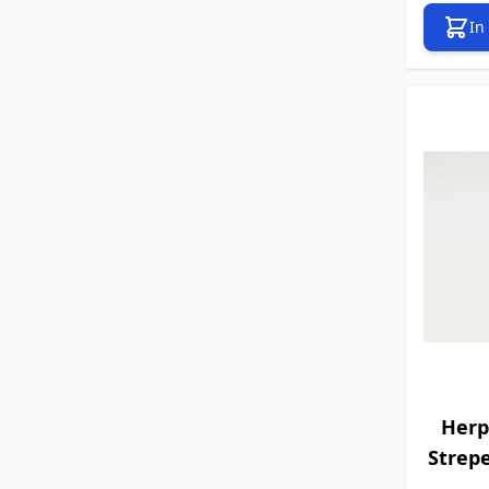
In
Herp
Strepe