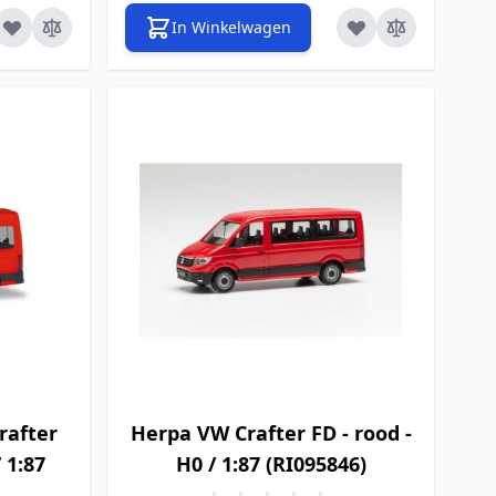
In Winkelwagen
rafter
Herpa VW Crafter FD - rood -
 1:87
H0 / 1:87 (RI095846)