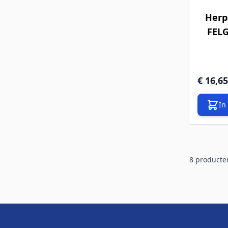
Herp
FELG
€ 16,65
In
8
producte