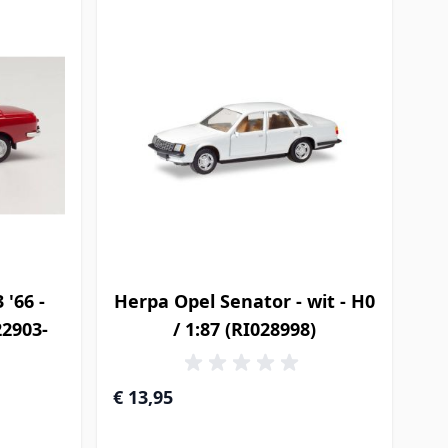
'66 -
Herpa Opel Senator - wit - H0
22903-
/ 1:87 (RI028998)
€ 13,95