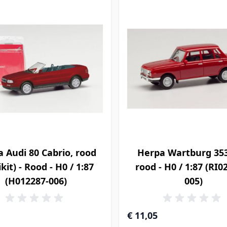
 Audi 80 Cabrio, rood
Herpa Wartburg 353 
kit) - Rood - H0 / 1:87
rood - H0 / 1:87 (RI0
(H012287-006)
005)
€ 11,05