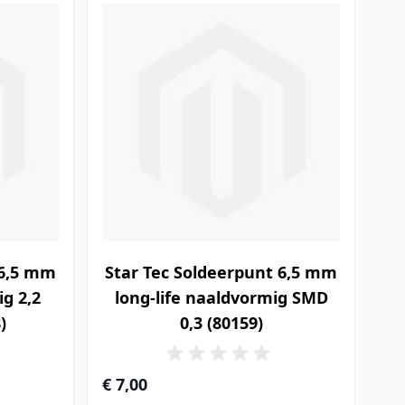
 6,5 mm
Star Tec Soldeerpunt 6,5 mm
ig 2,2
long-life naaldvormig SMD
)
0,3 (80159)
€ 7,00