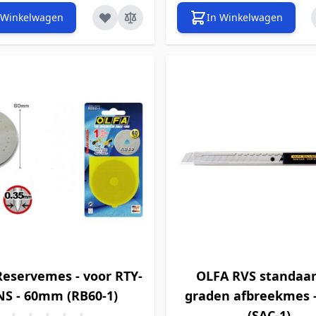
 Winkelwagen
In Winkelwagen
eservemes - voor RTY-
OLFA RVS standaar
NS - 60mm (RB60-1)
graden afbreekmes
(SAC-1)