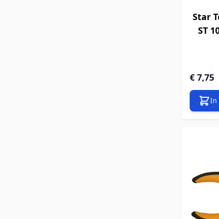
Star T
ST 1
€ 7,75
In