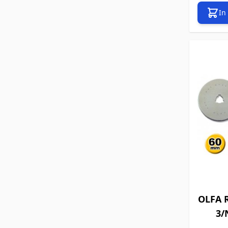
In
OLFA R
3/