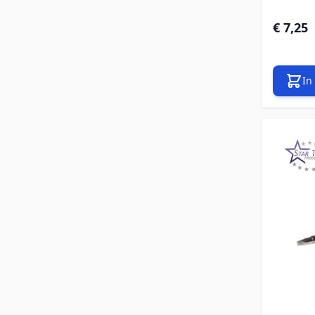
€ 7,25
In