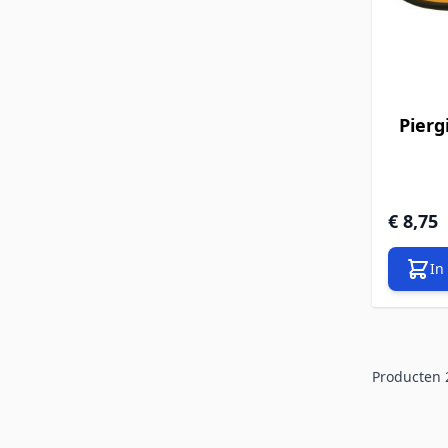
Pierg
€ 8,75
In
Producten