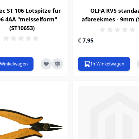
ec ST 106 Lötspitze für
OLFA RVS standa
06 4AA "meisselform"
afbreekmes - 9mm (
(ST10653)
€ 7,95
 Winkelwagen
In Winkelwagen