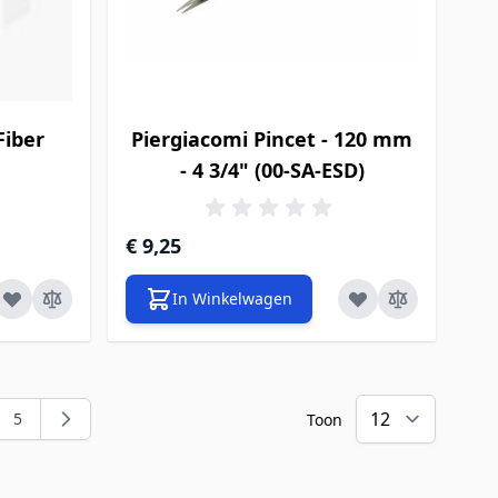
Fiber
Piergiacomi Pincet - 120 mm
- 4 3/4" (00-SA-ESD)
€ 9,25
In Winkelwagen
5
Toon
menteel pagina
ina
Pagina