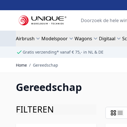
Ga naar de inhoud
Search
Airbrush
Modelspoor
Wagons
Digitaal
S
Gratis verzending* vanaf € 75,- in NL & DE
Home
/
Gereedschap
Gereedschap
FILTEREN
Doorgaan naar productlijst