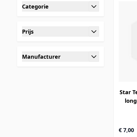
Categorie
filter
Prijs
filter
Manufacturer
filter
Star T
long
€ 7,00