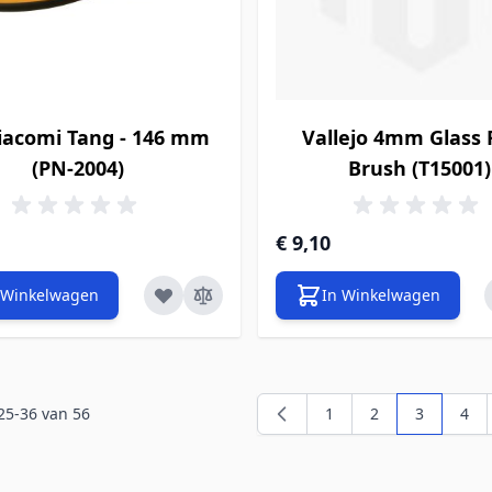
iacomi Tang - 146 mm
Vallejo 4mm Glass 
(PN-2004)
Brush (T15001)
€ 9,10
 Winkelwagen
In Winkelwagen
25
-
36
van
56
1
2
3
4
Pagina
Pagina
U lees mo
Pag