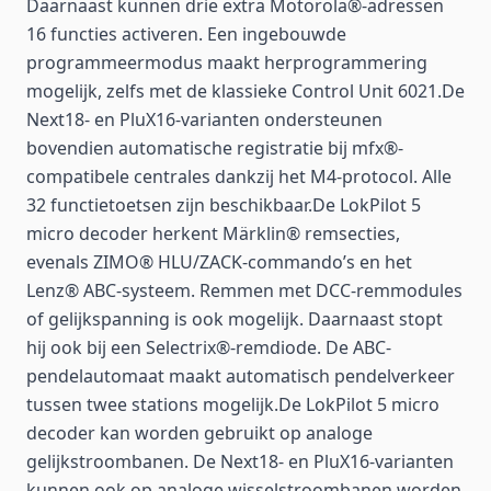
Daarnaast kunnen drie extra Motorola®-adressen
16 functies activeren. Een ingebouwde
programmeermodus maakt herprogrammering
mogelijk, zelfs met de klassieke Control Unit 6021.De
Next18- en PluX16-varianten ondersteunen
bovendien automatische registratie bij mfx®-
compatibele centrales dankzij het M4-protocol. Alle
32 functietoetsen zijn beschikbaar.De LokPilot 5
micro decoder herkent Märklin® remsecties,
evenals ZIMO® HLU/ZACK-commando’s en het
Lenz® ABC-systeem. Remmen met DCC-remmodules
of gelijkspanning is ook mogelijk. Daarnaast stopt
hij ook bij een Selectrix®-remdiode. De ABC-
pendelautomaat maakt automatisch pendelverkeer
tussen twee stations mogelijk.De LokPilot 5 micro
decoder kan worden gebruikt op analoge
gelijkstroombanen. De Next18- en PluX16-varianten
kunnen ook op analoge wisselstroombanen worden