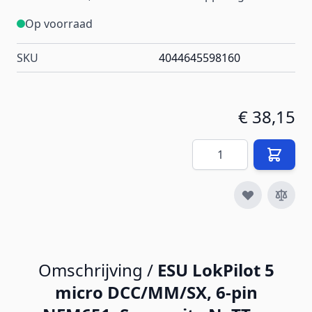
Op voorraad
SKU
4044645598160
€ 38,15
Aantal
Omschrijving /
ESU LokPilot 5
micro DCC/MM/SX, 6-pin