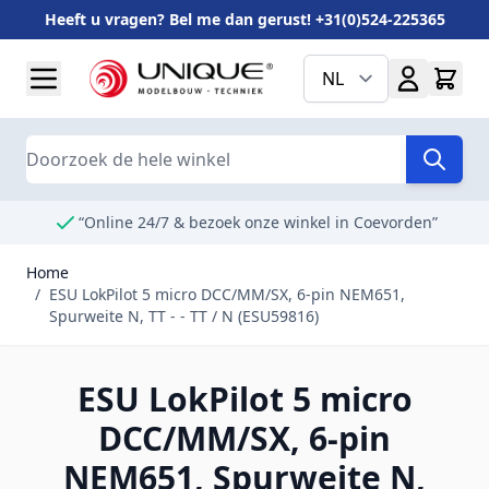
Heeft u vragen? Bel me dan gerust! +31(0)524-225365
Ga naar de inhoud
NL
Search
“Online 24/7 & bezoek onze winkel in Coevorden”
Home
/
ESU LokPilot 5 micro DCC/MM/SX, 6-pin NEM651,
Spurweite N, TT - - TT / N (ESU59816)
ESU LokPilot 5 micro
DCC/MM/SX, 6-pin
NEM651, Spurweite N,