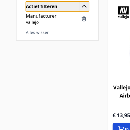
Actief filteren
Manufacturer
Vallejo
Alles wissen
Doorgaan naar productlijst
Vallej
Airb
€ 13,95
In