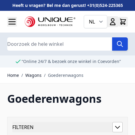
Heeft u vragen? Bel me dan gerust! +31(0)524-225365
Ga naar de inhoud
NL
Search
“Online 24/7 & bezoek onze winkel in Coevorden”
Home
/
Wagons
/
Goederenwagons
Goederenwagons
FILTEREN