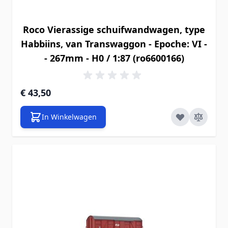
Roco Vierassige schuifwandwagen, type
Habbiins, van Transwaggon - Epoche: VI -
- 267mm - H0 / 1:87 (ro6600166)
€ 43,50
In Winkelwagen