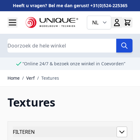
Heeft u vragen? Bel me dan gerust! +31(0)524-225365
Ga naar de inhoud
NL
Search
“Online 24/7 & bezoek onze winkel in Coevorden”
Home
/
Verf
/
Textures
Textures
FILTEREN